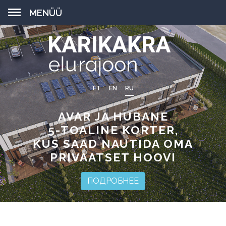
MENÜÜ
ET
EN
RU
AVAR JA HUBANE
5-TOALINE KORTER,
KUS SAAD NAUTIDA OMA
PRIVAATSET HOOVI
ПОДРОБНЕЕ